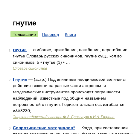
гнутие
Толкование
Перевод
Книги
гнутие
— сгибание, пригибание, нагибание, перегибание,
1
гнутье Словарь русских синонимов. гнутие сущ., кол во
синонимов: 5 • гнутье (3) • …
Словарь синонимов
Гнутие
— (астр.) Под влиянием неодинаковой величины
2
действия тяжести на разные части астроном. и
геодезических инструментов происходят погрешности
наблюдений, известные под общим названием
погрешностей от гнутия. Горизонтальная ось изгибается
и&#8230; …
Энциклопедический словарь Ф.А. Брокгауза и И.А. Ефрона
Сопротивление материалов*
— Когда, при составлении
3