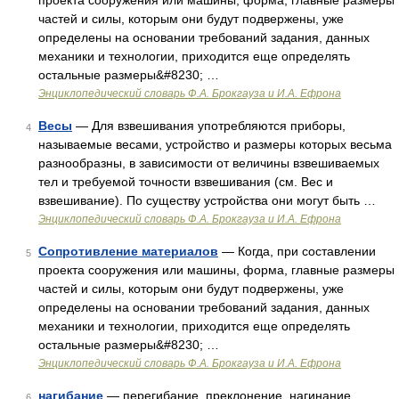
проекта сооружения или машины, форма, главные размеры
частей и силы, которым они будут подвержены, уже
определены на основании требований задания, данных
механики и технологии, приходится еще определять
остальные размеры&#8230; …
Энциклопедический словарь Ф.А. Брокгауза и И.А. Ефрона
Весы
— Для взвешивания употребляются приборы,
4
называемые весами, устройство и размеры которых весьма
разнообразны, в зависимости от величины взвешиваемых
тел и требуемой точности взвешивания (см. Вес и
взвешивание). По существу устройства они могут быть …
Энциклопедический словарь Ф.А. Брокгауза и И.А. Ефрона
Сопротивление материалов
— Когда, при составлении
5
проекта сооружения или машины, форма, главные размеры
частей и силы, которым они будут подвержены, уже
определены на основании требований задания, данных
механики и технологии, приходится еще определять
остальные размеры&#8230; …
Энциклопедический словарь Ф.А. Брокгауза и И.А. Ефрона
нагибание
— перегибание, преклонение, нагинание,
6