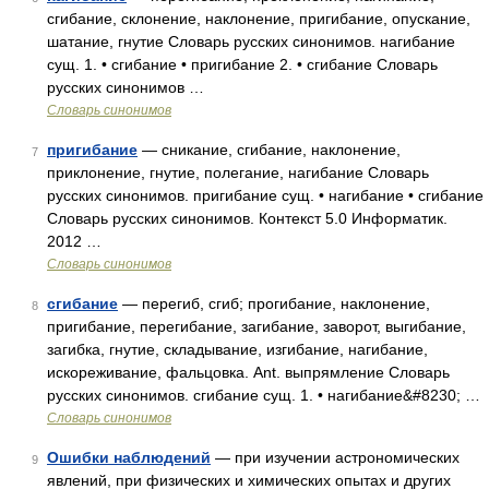
сгибание, склонение, наклонение, пригибание, опускание,
шатание, гнутие Словарь русских синонимов. нагибание
сущ. 1. • сгибание • пригибание 2. • сгибание Словарь
русских синонимов …
Словарь синонимов
пригибание
— сникание, сгибание, наклонение,
7
приклонение, гнутие, полегание, нагибание Словарь
русских синонимов. пригибание сущ. • нагибание • сгибание
Словарь русских синонимов. Контекст 5.0 Информатик.
2012 …
Словарь синонимов
сгибание
— перегиб, сгиб; прогибание, наклонение,
8
пригибание, перегибание, загибание, заворот, выгибание,
загибка, гнутие, складывание, изгибание, нагибание,
искореживание, фальцовка. Ant. выпрямление Словарь
русских синонимов. сгибание сущ. 1. • нагибание&#8230; …
Словарь синонимов
Ошибки наблюдений
— при изучении астрономических
9
явлений, при физических и химических опытах и других